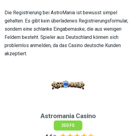
Die Registrierung bei AstroMania ist bewusst simpel
gehalten. Es gibt kein überladenes Registrierungsformular,
sondern eine schlanke Eingabemaske, die aus wenigen
Feldern besteht. Spieler aus Deutschland können sich
problemlos anmelden, da das Casino deutsche Kunden
akzeptiert.
Astromania Casino
350 FS