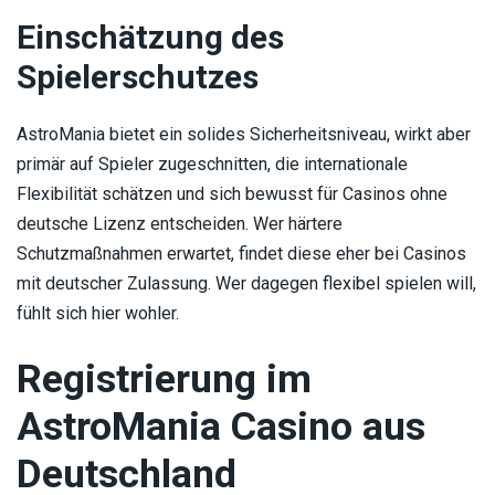
Einschätzung des
Spielerschutzes
AstroMania bietet ein solides Sicherheitsniveau, wirkt aber
primär auf Spieler zugeschnitten, die internationale
Flexibilität schätzen und sich bewusst für Casinos ohne
deutsche Lizenz entscheiden. Wer härtere
Schutzmaßnahmen erwartet, findet diese eher bei Casinos
mit deutscher Zulassung. Wer dagegen flexibel spielen will,
fühlt sich hier wohler.
Registrierung im
AstroMania Casino aus
Deutschland