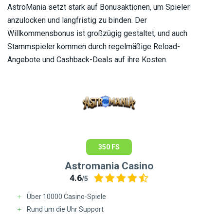
AstroMania setzt stark auf Bonusaktionen, um Spieler
anzulocken und langfristig zu binden. Der
Willkommensbonus ist großzügig gestaltet, und auch
Stammspieler kommen durch regelmäßige Reload-
Angebote und Cashback-Deals auf ihre Kosten.
350 FS
Astromania Casino
4.6
/5
Über 10000 Casino-Spiele
Rund um die Uhr Support