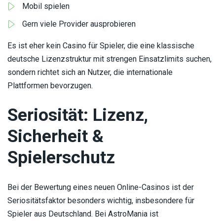
Mobil spielen
Gern viele Provider ausprobieren
Es ist eher kein Casino für Spieler, die eine klassische
deutsche Lizenzstruktur mit strengen Einsatzlimits suchen,
sondern richtet sich an Nutzer, die internationale
Plattformen bevorzugen.
Seriosität: Lizenz,
Sicherheit &
Spielerschutz
Bei der Bewertung eines neuen Online-Casinos ist der
Seriositätsfaktor besonders wichtig, insbesondere für
Spieler aus Deutschland. Bei AstroMania ist