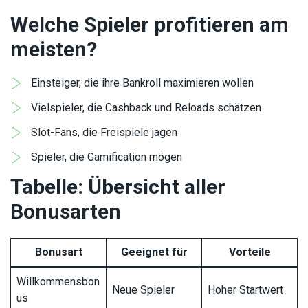
Welche Spieler profitieren am
meisten?
Einsteiger, die ihre Bankroll maximieren wollen
Vielspieler, die Cashback und Reloads schätzen
Slot-Fans, die Freispiele jagen
Spieler, die Gamification mögen
Tabelle: Übersicht aller
Bonusarten
Bonusart
Geeignet für
Vorteile
Willkommensbon
Neue Spieler
Hoher Startwert
us