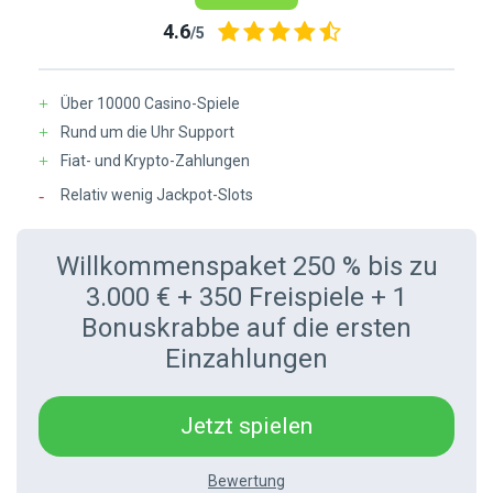
4.6
/5
Über 10000 Casino-Spiele
Rund um die Uhr Support
Fiat- und Krypto-Zahlungen
Relativ wenig Jackpot-Slots
Willkommenspaket 250 % bis zu
3.000 € + 350 Freispiele + 1
Bonuskrabbe auf die ersten
Einzahlungen
Jetzt spielen
Bewertung