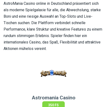
AstroMania Casino online in Deutschland präsentiert sich
als moderne Spielgalaxie für alle, die Abwechslung, starke
Boni und eine riesige Auswahl an Top-Slots und Live-
Tischen suchen. Die Plattform verbindet schnelle
Performance, klare Struktur und kreative Features zu einem
rundum stimmigen Erlebnis. Spieler finden hier ein
internationales Casino, das Spaß, Flexibilität und attraktive
Aktionen mühelos vereint.
Astromania Casino
350 FS