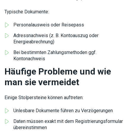
Typische Dokumente:
Personalausweis oder Reisepass
Adressnachweis (z. B. Kontoauszug oder
Energieabrechnung)
Bei bestimmten Zahlungsmethoden ggf.
Kontonachweis
Häufige Probleme und wie
man sie vermeidet
Einige Stolpersteine können auftreten:
Unlesbare Dokumente führen zu Verzögerungen
Daten müssen exakt mit dem Registrierungsformular
übereinstimmen