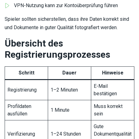
VPN-Nutzung kann zur Kontoüberprüfung führen
Spieler sollten sicherstellen, dass ihre Daten korrekt sind
und Dokumente in guter Qualität fotografiert werden.
Übersicht des
Registrierungsprozesses
Schritt
Dauer
Hinweise
E-Mail
Registrierung
1–2 Minuten
bestätigen
Profildaten
Muss korrekt
1 Minute
ausfüllen
sein
Gute
Verifizierung
1–24 Stunden
Dokumentqualität