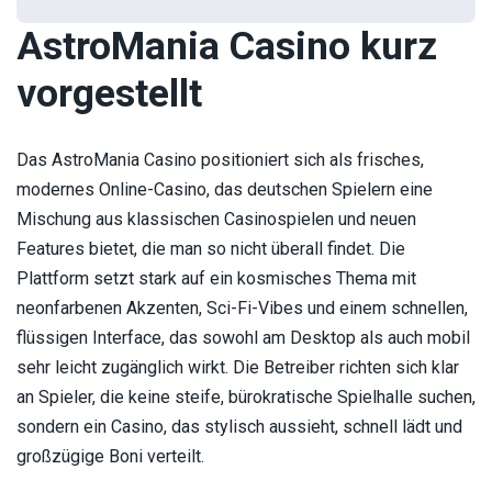
AstroMania Casino kurz
vorgestellt
Das AstroMania Casino positioniert sich als frisches,
modernes Online-Casino, das deutschen Spielern eine
Mischung aus klassischen Casinospielen und neuen
Features bietet, die man so nicht überall findet. Die
Plattform setzt stark auf ein kosmisches Thema mit
neonfarbenen Akzenten, Sci-Fi-Vibes und einem schnellen,
flüssigen Interface, das sowohl am Desktop als auch mobil
sehr leicht zugänglich wirkt. Die Betreiber richten sich klar
an Spieler, die keine steife, bürokratische Spielhalle suchen,
sondern ein Casino, das stylisch aussieht, schnell lädt und
großzügige Boni verteilt.