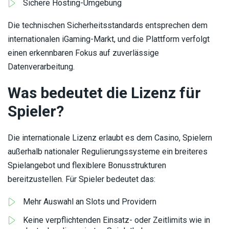
Sichere Hosting-Umgebung
Die technischen Sicherheitsstandards entsprechen dem
internationalen iGaming-Markt, und die Plattform verfolgt
einen erkennbaren Fokus auf zuverlässige
Datenverarbeitung.
Was bedeutet die Lizenz für
Spieler?
Die internationale Lizenz erlaubt es dem Casino, Spielern
außerhalb nationaler Regulierungssysteme ein breiteres
Spielangebot und flexiblere Bonusstrukturen
bereitzustellen. Für Spieler bedeutet das:
Mehr Auswahl an Slots und Providern
Keine verpflichtenden Einsatz- oder Zeitlimits wie in