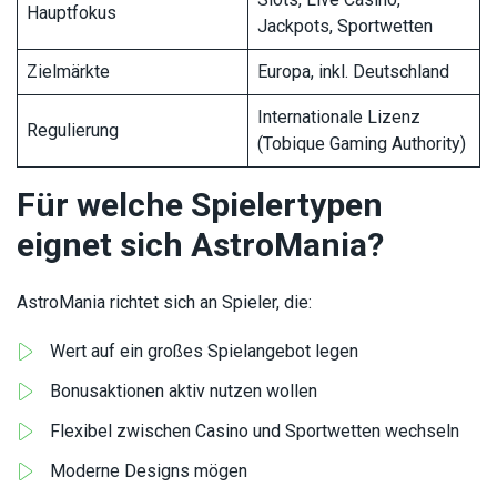
Hauptfokus
Jackpots, Sportwetten
Zielmärkte
Europa, inkl. Deutschland
Internationale Lizenz
Regulierung
(Tobique Gaming Authority)
Für welche Spielertypen
eignet sich AstroMania?
AstroMania richtet sich an Spieler, die:
Wert auf ein großes Spielangebot legen
Bonusaktionen aktiv nutzen wollen
Flexibel zwischen Casino und Sportwetten wechseln
Moderne Designs mögen