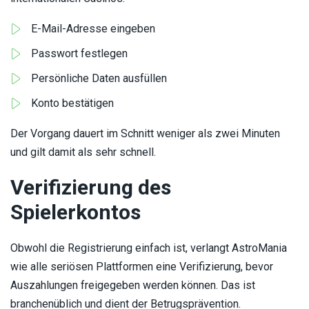
E-Mail-Adresse eingeben
Passwort festlegen
Persönliche Daten ausfüllen
Konto bestätigen
Der Vorgang dauert im Schnitt weniger als zwei Minuten
und gilt damit als sehr schnell.
Verifizierung des
Spielerkontos
Obwohl die Registrierung einfach ist, verlangt AstroMania
wie alle seriösen Plattformen eine Verifizierung, bevor
Auszahlungen freigegeben werden können. Das ist
branchenüblich und dient der Betrugsprävention.