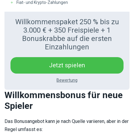
Fiat- und Krypto-Zahlungen
Willkommenspaket 250 % bis zu
3.000 € + 350 Freispiele + 1
Bonuskrabbe auf die ersten
Einzahlungen
Jetzt spielen
Bewertung
Willkommensbonus für neue
Spieler
Das Bonusangebot kann je nach Quelle variieren, aber in der
Regel umfasst es: